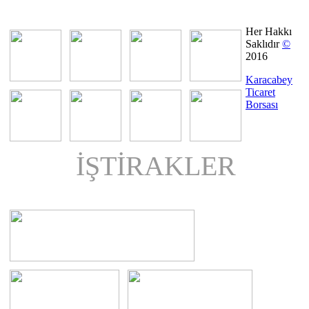
Her Hakkı
Saklıdır
©
2016
Karacabey
Ticaret
Borsası
İŞTİRAKLER