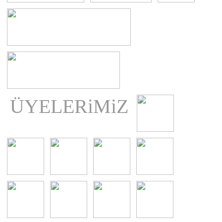
ÜYELERiMiZ