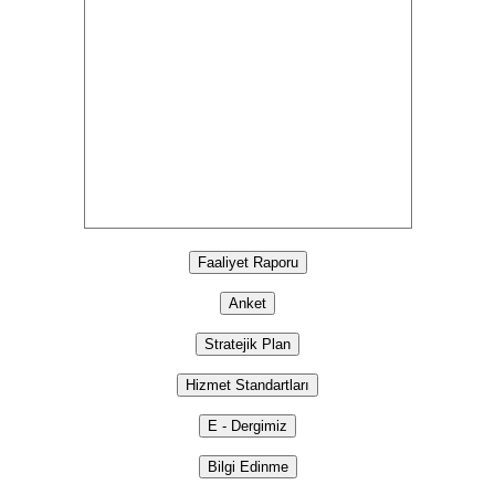
Faaliyet Raporu
Anket
Stratejik Plan
Hizmet Standartları
E - Dergimiz
Bilgi Edinme