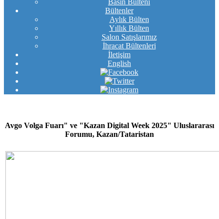
Basın Bülteni
Bültenler
Aylık Bülten
Yıllık Bülten
Salon Satışlarımız
İhracat Bültenleri
İletişim
English
Avgo Volga Fuarı" ve "Kazan Digital Week 2025" Uluslararası
Forumu, Kazan/Tataristan