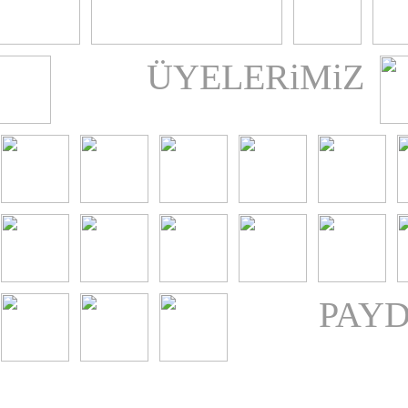
ÜYELERiMiZ
PAYD