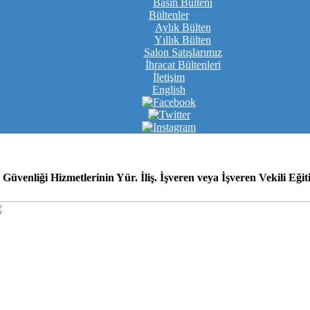
Basın Bülteni
Bültenler
Aylık Bülten
Yıllık Bülten
Salon Satışlarımız
İhracat Bültenleri
İletişim
English
e Güvenliği Hizmetlerinin Yür. İliş. İşveren veya İşveren Vekili Eği