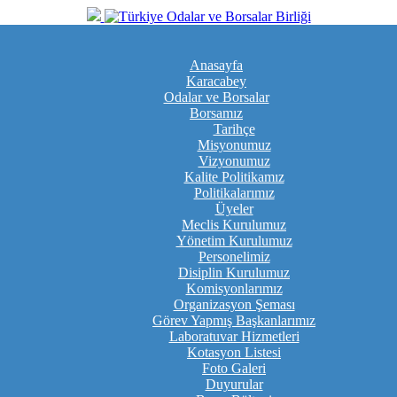
Anasayfa
Karacabey
Odalar ve Borsalar
Borsamız
Tarihçe
Misyonumuz
Vizyonumuz
Kalite Politikamız
Politikalarımız
Üyeler
Meclis Kurulumuz
Yönetim Kurulumuz
Personelimiz
Disiplin Kurulumuz
Komisyonlarımız
Organizasyon Şeması
Görev Yapmış Başkanlarımız
Laboratuvar Hizmetleri
Kotasyon Listesi
Foto Galeri
Duyurular