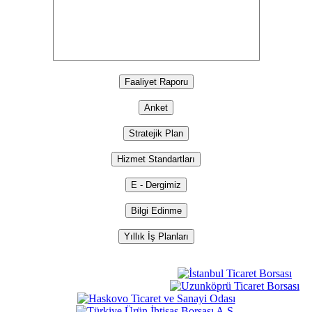
Faaliyet Raporu
Anket
Stratejik Plan
Hizmet Standartları
E - Dergimiz
Bilgi Edinme
Yıllık İş Planları