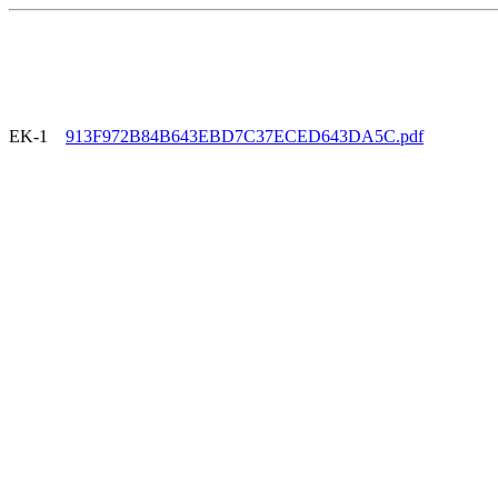
EK-1
913F972B84B643EBD7C37ECED643DA5C.pdf