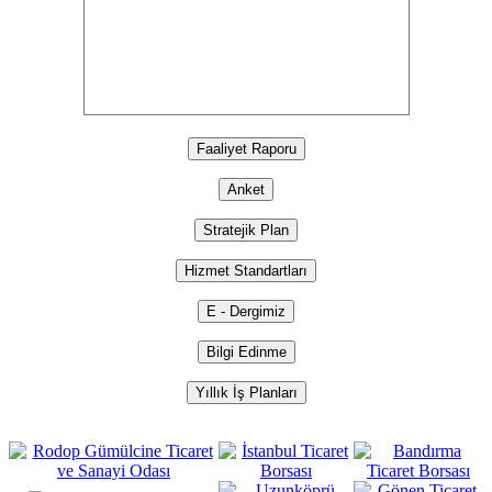
Faaliyet Raporu
Anket
Stratejik Plan
Hizmet Standartları
E - Dergimiz
Bilgi Edinme
Yıllık İş Planları