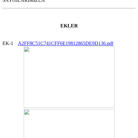
SAYGILARIMIZLA
EKLER
EK-1
A2FF8C51C741CFF6E19812865DE9D136.pdf