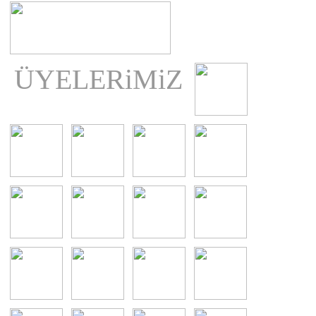
ÜYELERiMiZ