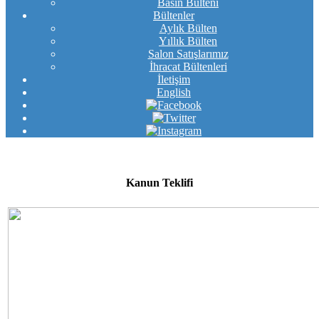
Basın Bülteni
Bültenler
Aylık Bülten
Yıllık Bülten
Salon Satışlarımız
İhracat Bültenleri
İletişim
English
Kanun Teklifi