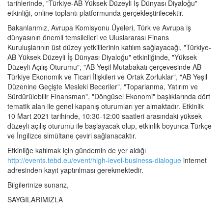
tarihlerinde, "Türkiye-AB Yüksek Düzeyli İş Dünyası Diyaloğu"
etkinliği, online toplantı platformunda gerçekleştirilecektir.
Bakanlarımız, Avrupa Komisyonu Üyeleri, Türk ve Avrupa iş
dünyasının önemli temsilcileri ve Uluslararası Finans
Kuruluşlarının üst düzey yetkililerinin katılım sağlayacağı, "Türkiye-
AB Yüksek Düzeyli İş Dünyası Diyaloğu" etkinliğinde, "Yüksek
Düzeyli Açılış Oturumu", "AB Yeşil Mutabakatı çerçevesinde AB-
Türkiye Ekonomik ve Ticari İlişkileri ve Ortak Zorluklar", "AB Yeşil
Düzenine Geçişte Mesleki Beceriler", "Toparlanma, Yatırım ve
Sürdürülebilir Finansman", "Döngüsel Ekonomi" başlıklarında dört
tematik alan ile genel kapanış oturumları yer almaktadır. Etkinlik
10 Mart 2021 tarihinde, 10:30-12:00 saatleri arasındaki yüksek
düzeyli açılış oturumu ile başlayacak olup, etkinlik boyunca Türkçe
ve İngilizce simültane çeviri sağlanacaktır.
Etkinliğe katılmak için gündemin de yer aldığı
http://events.tebd.eu/event/high-level-business-dialogue
internet
adresinden kayıt yaptırılması gerekmektedir.
Bilgilerinize sunarız,
SAYGILARIMIZLA