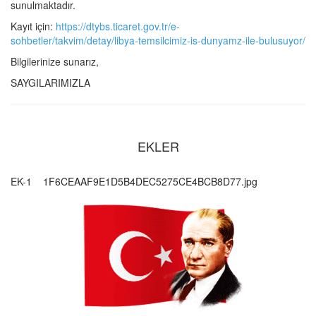
sunulmaktadır.
Kayıt için:
https://dtybs.ticaret.gov.tr/e-
sohbetler/takvim/detay/libya-temsilcimiz-is-dunyamz-ile-bulusuyor/
Bilgilerinize sunarız,
SAYGILARIMIZLA
EKLER
EK-1
1F6CEAAF9E1D5B4DEC5275CE4BCB8D77.jpg