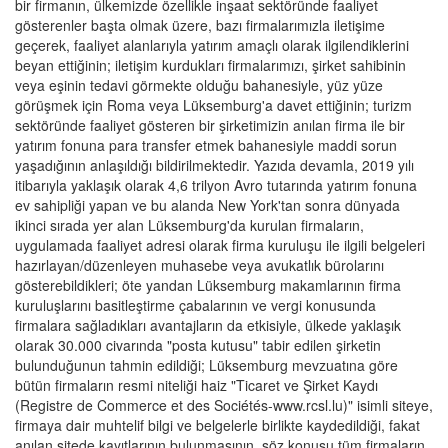
bir firmanın, ülkemizde özellikle inşaat sektöründe faaliyet
gösterenler başta olmak üzere, bazı firmalarımızla iletişime
geçerek, faaliyet alanlarıyla yatırım amaçlı olarak ilgilendiklerini
beyan ettiğinin; iletişim kurdukları firmalarımızı, şirket sahibinin
veya eşinin tedavi görmekte olduğu bahanesiyle, yüz yüze
görüşmek için Roma veya Lüksemburg'a davet ettiğinin; turizm
sektöründe faaliyet gösteren bir şirketimizin anılan firma ile bir
yatırım fonuna para transfer etmek bahanesiyle maddi sorun
yaşadığının anlaşıldığı bildirilmektedir. Yazıda devamla, 2019 yılı
itibarıyla yaklaşık olarak 4,6 trilyon Avro tutarında yatırım fonuna
ev sahipliği yapan ve bu alanda New York'tan sonra dünyada
ikinci sırada yer alan Lüksemburg'da kurulan firmaların,
uygulamada faaliyet adresi olarak firma kuruluşu ile ilgili belgeleri
hazırlayan/düzenleyen muhasebe veya avukatlık bürolarını
gösterebildikleri; öte yandan Lüksemburg makamlarının firma
kuruluşlarını basitleştirme çabalarının ve vergi konusunda
firmalara sağladıkları avantajların da etkisiyle, ülkede yaklaşık
olarak 30.000 civarında "posta kutusu" tabir edilen şirketin
bulunduğunun tahmin edildiği; Lüksemburg mevzuatına göre
bütün firmaların resmi niteliği haiz "Ticaret ve Şirket Kaydı
(Registre de Commerce et des Sociétés-www.rcsl.lu)" isimli siteye,
firmaya dair muhtelif bilgi ve belgelerle birlikte kaydedildiği, fakat
anılan sitede kayıtlarının bulunmasının, söz konusu tüm firmaların