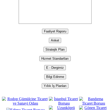
Faaliyet Raporu
Anket
Stratejik Plan
Hizmet Standartları
E - Dergimiz
Bilgi Edinme
Yıllık İş Planları