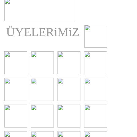
ÜYELERiMiZ