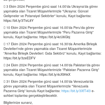
 3 Ekim 2024 Perşembe günü saat 14.00'da Ukrayna'da görev
yapmakta olan Ticaret Müşavirlerimizle "Ukrayna: Güncel
Gelişmeler ve Potansiyel Sektörler" konulu, Kayıt bağlantısı:
https://bit.ly/3TivL8Y
 10 Ekim 2024 Perşembe günü saat 16.00'da Peru'da görev
yapmakta olan Ticaret Müşavirlerimizle "Peru Pazarına Giriş"
konulu, Kayıt bağlantısı:
https://bit.ly/4cU6Gbj
 17 Ekim 2024 Perşembe günü saat 16.30'da Amerika Birleşik
Devletleri'nde görev yapmakta olan Ticaret Müşavirlerimizle
"Amerika Birleşik Devletleri: Gıda Sektörü" konulu, Kayıt bağlantısı:
https://bit.ly/3zeEDFV
 24 Ekim 2024 Perşembe günü saat 14.00'da Pakistan'da görev
yapmakta olan Ticaret Müşavirlerimizle "Pakistan Pazarına Giriş"
konulu, Kayıt bağlantısı:
https://bit.ly/4cX9hkX
 31 Ekim 2024 Perşembe günü saat 14.00'da Venezuela'da
görev yapmakta olan Ticaret Müşavirlerimizle "Venezuela
Pazarına Giriş" konulu Kayıt bağlantısı:
https://bit.ly/3XfT4l3
e-
sohbet toplantısı gerçekleştirilecektir.
Bilgilerinize sunarız,